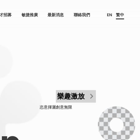
才招募
敏捷推廣
最新消息
聯絡我們
EN
繁中
群像圖
顧問諮詢服務
產品負責人
鈦坦的優勢
GO JIRA 產品代理
ScrumMaster
所有職缺
GET MIRO 產品代理
資料科學家
面試流程
敏捷工具技
產品設計者
實習專區
全齡敏捷
人才培育者
產品開發者
樂趣激放
恣意揮灑創意無限