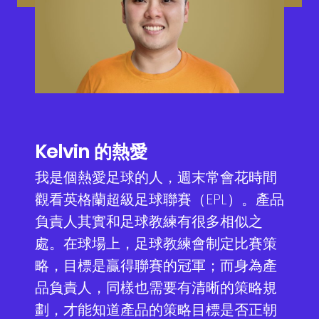
最新消息
鈦坦的優勢
顧問諮詢服務
產品負責人
聯絡我們
所有職缺
GO JIRA 產品代理
ScrumMaster
面試流程
GET MIRO 產品代理
資料科學家
EN
繁中
實習專區
敏捷工具技
產品設計者
Kelvin 的熱愛
全齡敏捷
人才培育者
我是個熱愛足球的人，週末常會花時間
觀看英格蘭超級足球聯賽（EPL）。產品
產品開發者
負責人其實和足球教練有很多相似之
處。在球場上，足球教練會制定比賽策
略，目標是贏得聯賽的冠軍；而身為產
品負責人，同樣也需要有清晰的策略規
劃，才能知道產品的策略目標是否正朝