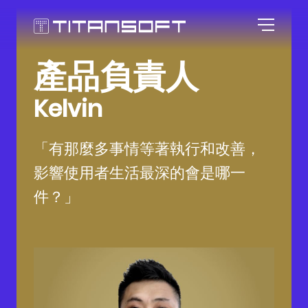
產品負責人
首頁
Kelvin
鈦坦科技
「有那麼多事情等著執行和改善，
關於敏捷
影響使用者生活最深的會是哪一
件？」
專業影響
鈦坦的故事
人才招募
敏捷的空間
敏捷推廣
敏捷觀點
群像圖